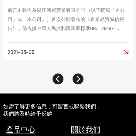
前言本報告為浙江鴻運實業有限公司 （以下簡稱「本公
司」或「本公司」）首次公開發布的《企業品質誠信報
告》，係依據中華人民共和國國家標準GB/T 29467-
2012《企業品質誠信管理實施規範》和GB/T 31870-2015
企業品質信用報告計畫的《企業品質 本公司保證本報告
2021-03-05
中所載資料不存在任何虛假記載、誤導性陳述，並對其
內容的真實性、準確性負責。報告範圍：本報告的組織
範圍為浙江鴻運實業有限公司。本報告描述了2...
如需了解更多信息，可留言或聯繫我們，
我們將及時給予反饋
產品中心
關於我們