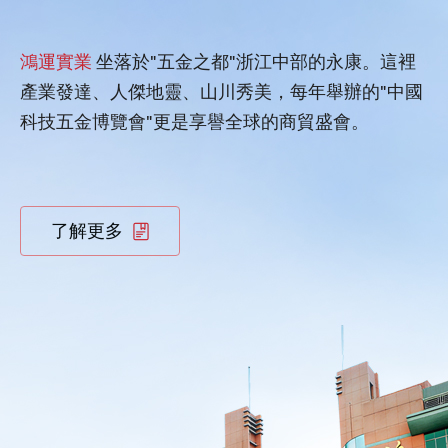
鴻運實業
坐落於"五金之都"浙江中部的永康。這裡
產業發達、人傑地靈、山川秀美，每年舉辦的"中國
科技五金博覽會"更是享譽全球的商貿盛會。
了解更多